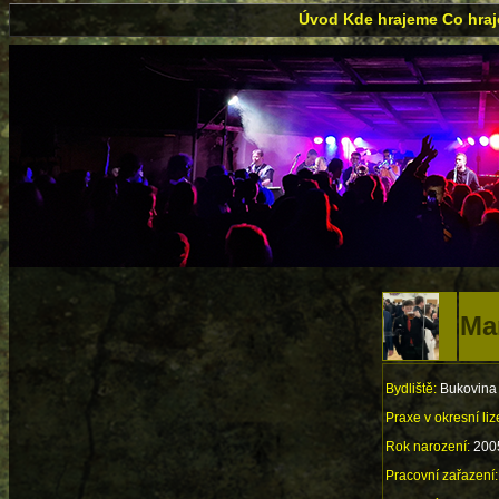
Úvod
Kde hrajeme
Co hra
Ma
Bydliště:
Bukovina
Praxe v okresní liz
Rok narození:
2005
Pracovní zařazení: